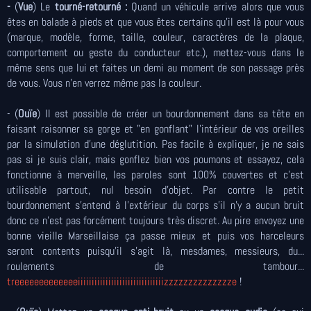
-
(
Vue
) Le
tourné-retourné :
Quand un véhicule arrive alors que vous
êtes en balade à pieds et que vous êtes certains qu'il est là pour vous
(marque, modèle, forme, taille, couleur, caractères de la plaque,
comportement ou geste du conducteur etc.), mettez-vous dans le
même sens que lui et faites un demi au moment de son passage près
de vous. Vous n'en verrez même pas la couleur.
- (
Ouïe
) Il est possible de créer un bourdonnement dans sa tête en
faisant raisonner sa gorge et "en gonflant" l'intérieur de vos oreilles
par la simulation d'une déglutition. Pas facile à expliquer, je ne sais
pas si je suis clair, mais gonflez bien vos poumons et essayez, cela
fonctionne à merveille, les paroles sont 100% couvertes et c'est
utilisable partout, nul besoin d'objet. Par contre le petit
bourdonnement s'entend à l'extérieur du corps s'il n'y a aucun bruit
donc ce n'est pas forcément toujours très discret. Au pire envoyez une
bonne vieille Marseillaise ça passe mieux et puis vos harceleurs
seront contents puisqu'il s'agit là, mesdames, messieurs, du...
roulements de tambour...
treeeeeeeeeeeeeiiiiiiiiiiiiiiiiiiiiiiiiiiiiiiizzzzzzzzzzzzzze
!