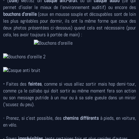
- (
Ouïe
) Mettez un
casque anti-bruit
ou un
casque audio
(ce qui
permet d'isoler le mieux de l'environnement auditif) ou encore des
bouchons d'oreille
(ceux en mousse souple et découpables sont de loin
les plus agréables pour dormir, ils ont la même forme que ceux des
deux photos présentées ci-dessous) quand cela est nécessaire (pour
cela, les avoir toujours à portée de main) :
-
Faites des
feintes
, comme si vous alliez sortir mais hop demi-tour,
comme ça le collabo qui doit sortir au même moment fera son action
ou son message putride à un mur ou à sa sale gueule dans un miroir
('scusez du peu).
- Prenez, si c'est possible, des
chemins différents
à pieds, en voiture,
en vélo.
- Soyez
imprévisibles
, lents certaines fois et plus rapides d'autres.