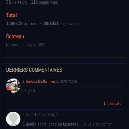
85
visiteurs -
116
pages vues
Total
1299879
visiteurs -
2981931
pages vues
Contenu
Nombre de pages :
331
DERNIERS COMMENTAIRES
1.
bruleparlesillumines
Le 30/07/2026
Le goût
Lire la suite
2. Le Gall
Le 29/07/2026
1 quelle gentillesse ce Legendre... Je vais donner en