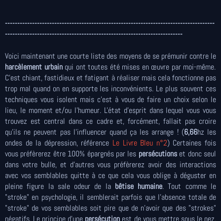
-------------------------------------------------------------------------------------
------------------------------------------------------------------------
Voici maintenant une courte liste des moyens de se prémunir contre le
harcèlement urbain
qui ont toutes été mises en œuvre par moi-même.
C'est chiant, fastidieux et fatigant à réaliser mais cela fonctionne pas
trop mal quand on en supporte les inconvénients. Le plus souvent ces
techniques vous isolent mais c'est à vous de faire un choix selon le
lieu, le moment et/ou l'humeur. L'état d'esprit dans lequel vous vous
trouvez est central dans ce cadre et, forcément, fallait pas croire
qu'ils ne peuvent pas l'influencer quand ça les arrange ! (
6,66
hz les
ondes de la dépression, référence
Le Livre Bleu n°2
) Certaines fois
vous préfèrerez être 100% épargnés par les
persécutions
et donc seul
dans votre bulle, et d'autres vous préfèrerez avoir des interactions
avec vos semblables quitte à ce que cela vous oblige à déguster en
pleine figure la sale odeur de la
bêtise humaine
. Tout comme le
"stroke" en psychologie, il semblerait parfois que l'absence totale de
"stroke" de vos semblables soit pire que de n'avoir que des "strokes"
négatifs. Le principe d'une
persécution
est de vous mettre sous le nez,