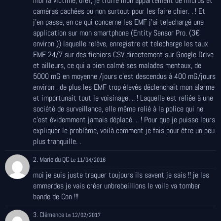
moi la victime, bref, je truffe mon appartement de micros et
caméras cachées ou non surtout pour les faire chier. . ! Et
j'en passe, en ce qui concerne les EMF j'ai telechargé une
application sur mon smartphone (Entity Sensor Pro. (3€
environ )) laquelle relève, enregistre et telecharge les taux
EMF 24/7 sur des fichiers CSV directement sur Google Drive
et ailleurs, ce qui a bien calmé ses malades mentaux, de
5000 mG en moyenne /jours c'est descendus à 400 mG/jours
environ , de plus les EMF trop élevés déclenchait mon alarme
et importunait tout le voisinage. .. ! Laquelle est reliée à une
société de surveillance, elle même relié à la police qui ne
c'est évidemment jamais déplacé. .. ! Pour que je puisse leurs
expliquer le problème, voilà comment je fais pour être un peu
plus tranquille. .
2. Marie du QC
Le 11/04/2016
moi je suis juste traquer toujours ils savent je sais !! je les
emmerdes je vais créer unbrebeillions le voile va tomber
bande de Con !!!
3. Clémence
Le 12/02/2017