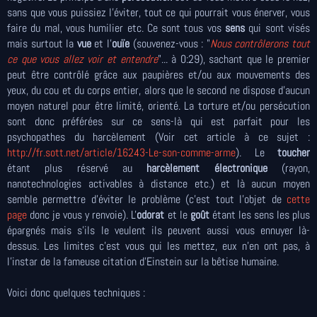
sans que vous puissiez l'éviter, tout ce qui pourrait vous énerver, vous
faire du mal, vous humilier etc. Ce sont tous vos
sens
qui sont visés
mais surtout la
vue
et l'
ouïe
(souvenez-vous : "
Nous contrôlerons tout
ce que vous allez voir et entendre
"... à 0:29), sachant que le premier
peut être contrôlé grâce aux paupières et/ou aux mouvements des
yeux, du cou et du corps entier, alors que le second ne dispose d'aucun
moyen naturel pour être limité, orienté. La torture et/ou persécution
sont donc préférées sur ce sens-là qui est parfait pour les
psychopathes du harcèlement (Voir cet article à ce sujet :
http://fr.sott.net/article/16243-Le-son-comme-arme
). Le
toucher
étant plus réservé au
harcèlement électronique
(rayon,
nanotechnologies activables à distance etc.) et là aucun moyen
semble permettre d'éviter le problème (c'est tout l'objet de
cette
page
donc je vous y renvoie). L'
odorat
et le
goût
étant les sens les plus
épargnés mais s'ils le veulent ils peuvent aussi vous ennuyer là-
dessus.
Les limites c'est vous qui les mettez, eux n'en ont pas, à
l'instar de la fameuse citation d'Einstein sur la bêtise humaine.
Voici donc quelques techniques :