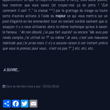
leur montrer que vous savez (et croyez-moi ça en jette ! "
Euh
comment il sait ?...
" la classe ^^) par le grattage du visage ou toute
sorte d'autres actions à l'aide du
majeur
ce qui vous mettra sur un
pied d'égalité en les emmerdant tout en restant cordial sachant que si
soupçon il y a vous utiliserez alors la même technique qu'eux à savoir
le fameux : "
Ah non désolé, j'ai pas fait exprès
" ou encore "
Me suis pas
rendu compte, j'ai utilisé lui ?!
" ou même "
Je sais, c'est une mauvaise
habitude que j'ai prise mais il n'y a aucune raison à cet instant précis
que vous le preniez pour vous... n'est-ce pas ?"
;) etc. etc. etc.
A SUIVRE...
Date de dernière mise à jour : 03/01/2018
Partager
Facebook
Twitter
Email