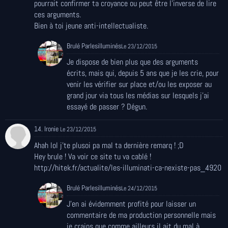
pourrait confirmer ta croyance ou peut être l'inverse de lire
ces arguments.
Bien à toi jeune anti-intellectualiste.
Brulé Parlesilluminés
Le 23/12/2015
Je dispose de bien plus que des arguments
écrits, mais qui, depuis 5 ans que je les crie, pour
venir les vérifier sur place et/ou les exposer au
grand jour via tous les médias sur lesquels j'ai
essayé de passer ? Dégun.
14. Ironie
Le 23/12/2015
Ahah lol j'te plusoi pa mal ta dernière remarq ! ;D
Hey brule ! Va voir ce site tu va cablé !
http://hitek.fr/actualite/les-illuminati-ca-nexiste-pas_4920
Brulé Parlesilluminés
Le 24/12/2015
J'en ai évidemment profité pour laisser un
commentaire de ma production personnelle mais
je crains que comme ailleurs il ait du mal à