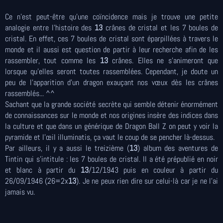
Ce n'est peut-être qu'une coïncidence mais je trouve une petite
analogie entre l'histoire des
13
crânes de cristal et les 7 boules de
cristal. En effet, ces 7 boules de cristal sont éparpillées à travers le
monde et il aussi est question de partir à leur recherche afin de les
rassembler, tout comme les
13
crânes. Elles ne s'animeront que
lorsque qu'elles seront toutes rassemblées. Cependant, je doute un
peu de l’apparition d'un dragon exauçant nos vœux dès les crânes
rassemblés... ^^
Sachant que la grande société secrète qui semble détenir énormément
de connaissances sur le monde et nos origines insère des indices dans
la culture et que dans un générique de Dragon Ball Z on peut y voir la
pyramide et l’œil illuminatis, ça vaut le coup de se pencher là-dessus.
Par ailleurs, il y a aussi le treizième (
13
) album des aventures de
Tintin qui s'intitule : les 7 boules de cristal. Il a été prépublié en noir
et blanc à partir du
13
/12/1943 puis en couleur à partir du
26/09/1946 (26=2x
13
). Je ne peux rien dire sur celui-là car je ne l'ai
jamais vu.