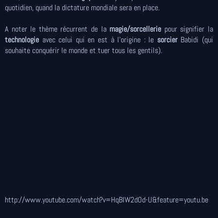
quotidien, quand la dictature mondiale sera en place.
A noter le thème récurrent de la
magie/sorcellerie
pour signifier la
technologie
avec celui qui en est à l’origine : le
sorcier
Babidi (qui
souhaite conquérir le monde et tuer tous les gentils).
http://www.youtube.com/watch?v=HqBIW2dOd-U&feature=youtu.be