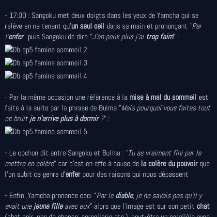
- 17:00 : Sangoku met deux doigts dans les yeux de Yamcha qui se
relève en ne tenant qu'
un seul oeil
dans sa main et prononçant "
Par
l'
enfer
" puis Sangoku de dire "
J'en peux plus j'ai
trop faim
" :
- Par la même occasion une référence à la
mise à mal du sommeil
est
faite à la suite par la phrase de Bulma "
Mais pourquoi vous faites tout
ce bruit
je n'arrive plus à dormir
?
" :
- Le cochon dit entre Sangoku et Bulma : "
Tu as vraiment fini par le
mettre en colère
" car c'est en effe à cause de
la colère du pouvoir
que
l'on subit ce genre d'
enfer
pour des raisons qui nous dépassent
- Enfin, Yamcha prononce ceci "
Par le
diable
, je ne savais pas qu'il y
avait une
jeune fille
avec eux
" alors que l'image est sur son petit
chat
(chat noir, pas de chance, sorcellerie etc.), peut-être un parallèle avec