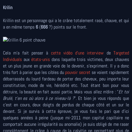
Krilin
Krillin est un personnage qui a le crâne totalement rasé, chauve, et qui
a en même temps
6
(
666
?) points sur le front.
Cela m'a fait penser à
cette vidéo d'une interview
de
Targeted
Individuals
aux
états-unis
dans laquelle trois victimes, deux chauves
et un plus jeune en grande voie de le devenir, s'expriment. Il y a donc
très fort à parier que les cibles du
pouvoir secret
se voient rapidement
débarrassés du lourd fardeau de porter des cheveux, peu importe leur
constitution, mode de vie, hérédité etc. Tout étant bon pour vous
détruire, la beauté en fait aussi partie. Mais vous allez m'dire : "
Et toi
Brulé, t'en es où alors à ce niveau-là ?
". Et bien je vous réponds que
c'est en cours, deux doigts de perdus de chaque côté et un sur le
devant. Si je survis à cette épreuve, je vous fais le pari que d'ici
quelques années à peine (jusque mi-2011 mon capital capillaire ne
comportait aucune irrégularité ou anomalie) je suis obligé de me raser
complètement le crâne à cause de la calvitie ne permettant plus de