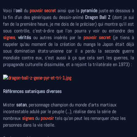
Voici l’
oeil
du
pouvoir secret
ainsi que la
pyramide
juste en dessous à
la fin d’un des génériques du dessin-animé
Dragon Ball Z
(dont je sui
fan de la première heure, je me dois de le préciser) qui montre qu'il est
sous contrôle, c'est-à-dire que l'on pourra y voir ou entendre des
signes
,
vérités
ou autres insérés par le
pouvoir secret
(je tiens à
rappeler qu'au moment de la création du manga le Japon était déjà
sous domination états-unienne car il a perdu la seconde guerre
mondiale contre eux, c'est aussi à ça que cela sert les guerres, la
propagande culturelle dissimulée, et a rejoint la trilatérale en 1973) :
Références sataniques diverses
Mister
satan
, personnage champion du monde d'arts martiaux
incontestable adulé par le peuple (...), réalise dans la série de
nombreux
signes
du
pouvoir
tels qu'on peut les remarquer chez les
personnes dans la vie réelle.