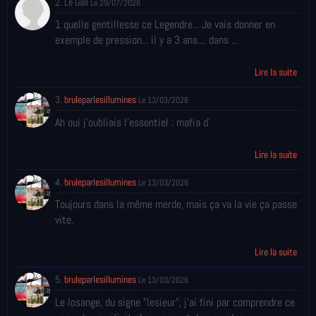
2. Le Gall
Le 29/07/2026
1 quelle gentillesse ce Legendre... Je vais donner en
exemple de pression... il y a 3 ans.... dans ...
Lire la suite
3.
bruleparlesillumines
Le 13/03/2026
Ah oui j'oubliais l'essentiel : mafia d'
Lire la suite
4.
bruleparlesillumines
Le 13/03/2026
Toujours dans la même merde, mais ça va la vie ça passe
vite.
Lire la suite
5.
bruleparlesillumines
Le 13/03/2026
Le losange, du signe "lesieur", j'ai fini par comprendre ce