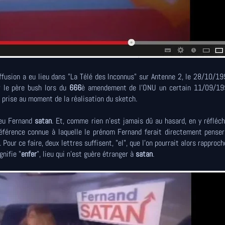
diffusion a eu lieu dans "La Télé des Inconnus" sur Antenne 2, le 28/10/19
 le père bush lors du
666
è amendement de l'ONU un certain 11/09/19
jà prise au moment de la réalisation du sketch.
 jeu Fernand
satan
. Et, comme rien n'est jamais dû au hasard, en y réfléc
référence connue à laquelle le prénom Fernand ferait directement penser
our ce faire, deux lettres suffisent, "el", que l'on pourrait alors rapproche
gnifie "
enfer
", lieu qui n'est guère étranger à
satan
.