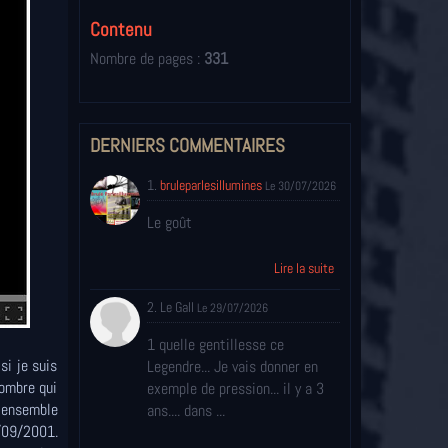
Contenu
Nombre de pages :
331
DERNIERS COMMENTAIRES
1.
bruleparlesillumines
Le 30/07/2026
Le goût
Lire la suite
2. Le Gall
Le 29/07/2026
1 quelle gentillesse ce
si je suis
Legendre... Je vais donner en
nombre qui
exemple de pression... il y a 3
t ensemble
ans.... dans ...
/09/2001.