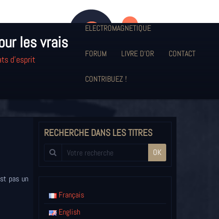
HARCELEMENT EN RESEAU ET
ELECTROMAGNETIQUE
our les vrais
FORUM
LIVRE D'OR
CONTACT
ts d'esprit
CONTRIBUEZ !
RECHERCHE DANS LES TITRES
OK
est pas un
Français
English