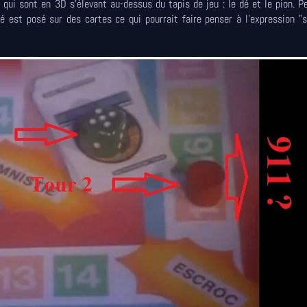
ui sont en 3D s'élevant au-dessus du tapis de jeu : le dé et le pion. P
dé est posé sur des cartes ce qui pourrait faire penser à l'expression "s