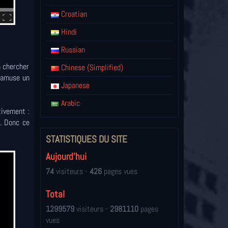
Croatian
Hindi
Russian
a chercher
Chinese (Simplified)
s'amuse un
Japanese
Arabic
tivement :
. Donc ce
STATISTIQUES DU SITE
Aujourd'hui
74
visiteurs -
426
pages vues
Total
1299579
visiteurs -
2981110
pages
vues