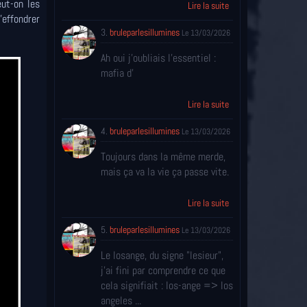
eut-on les
Lire la suite
'effondrer
3.
bruleparlesillumines
Le 13/03/2026
Ah oui j'oubliais l'essentiel :
mafia d'
Lire la suite
4.
bruleparlesillumines
Le 13/03/2026
Toujours dans la même merde,
mais ça va la vie ça passe vite.
Lire la suite
5.
bruleparlesillumines
Le 13/03/2026
Le losange, du signe "lesieur",
j'ai fini par comprendre ce que
cela signifiait : los-ange => los
angeles ...