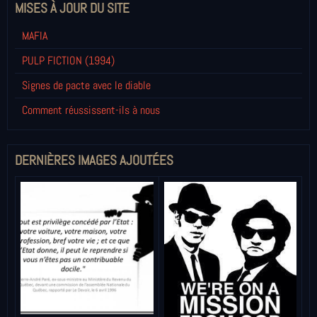
MISES À JOUR DU SITE
MAFIA
PULP FICTION (1994)
Signes de pacte avec le diable
Comment réussissent-ils à nous
DERNIÈRES IMAGES AJOUTÉES