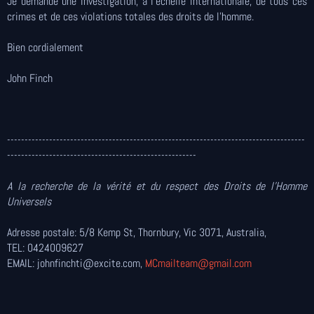
Je demande une investigation, à l'échelle internationale, de tous ces
crimes et de ces violations totales des droits de l'homme.
Bien cordialement
John Finch
-------------------------------------------------------------------------------------
------------------------------------------------------
A la recherche de la vérité et du respect des Droits de l'Homme
Universels
Adresse postale: 5/8 Kemp St, Thornbury, Vic 3071, Australia,
TEL: 0424009627
EMAIL: johnfinchti@excite.com,
MCmailteam@gmail.com