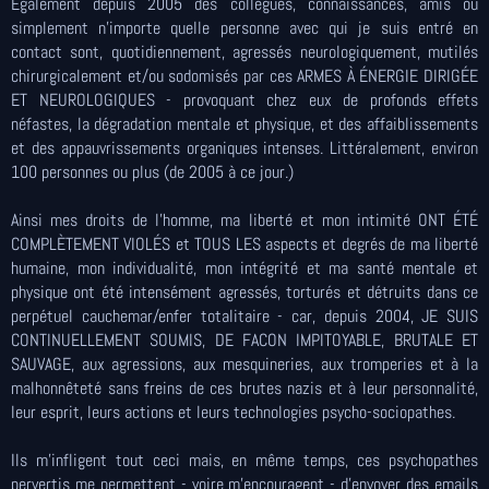
Également depuis 2005 des collègues, connaissances, amis ou
simplement n'importe quelle personne avec qui je suis entré en
contact sont, quotidiennement, agressés neurologiquement, mutilés
chirurgicalement et/ou sodomisés par ces ARMES À ÉNERGIE DIRIGÉE
ET NEUROLOGIQUES - provoquant chez eux de profonds effets
néfastes, la dégradation mentale et physique, et des affaiblissements
et des appauvrissements organiques intenses. Littéralement, environ
100 personnes ou plus (de 2005 à ce jour.)
Ainsi mes droits de l'homme, ma liberté et mon intimité ONT ÉTÉ
COMPLÈTEMENT VIOLÉS et TOUS LES aspects et degrés de ma liberté
humaine, mon individualité, mon intégrité et ma santé mentale et
physique ont été intensément agressés, torturés et détruits dans ce
perpétuel cauchemar/enfer totalitaire - car, depuis 2004, JE SUIS
CONTINUELLEMENT SOUMIS, DE FACON IMPITOYABLE, BRUTALE ET
SAUVAGE, aux agressions, aux mesquineries, aux tromperies et à la
malhonnêteté sans freins de ces brutes nazis et à leur personnalité,
leur esprit, leurs actions et leurs technologies psycho-sociopathes.
Ils m'infligent tout ceci mais, en même temps, ces psychopathes
pervertis me permettent - voire m'encouragent - d'envoyer des emails