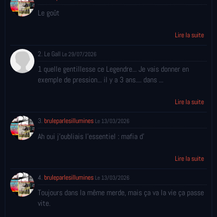
Le goût
Lire la suite
2. Le Gall
Le 29/07/2026
1 quelle gentillesse ce Legendre... Je vais donner en
exemple de pression... il y a 3 ans.... dans ...
Lire la suite
3.
bruleparlesillumines
Le 13/03/2026
Ah oui j'oubliais l'essentiel : mafia d'
Lire la suite
4.
bruleparlesillumines
Le 13/03/2026
Toujours dans la même merde, mais ça va la vie ça passe
vite.