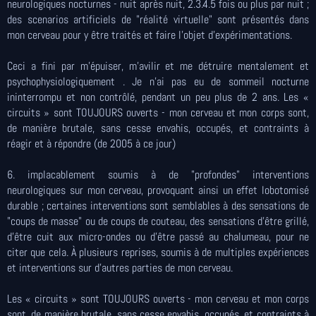
neurologiques nocturnes - nuit après nuit, 2.3.4.5 fois ou plus par nuit ;
des scenarios artificiels de "réalité virtuelle" sont présentés dans
mon cerveau pour y être traités et faire l'objet d'expérimentations.
Ceci a fini par m'épuiser, m'avilir et me détruire mentalement et
psychophysiologiquement . Je n'ai pas eu de sommeil nocturne
ininterrompu et non contrôlé, pendant un peu plus de 2 ans. Les «
circuits » sont TOUJOURS ouverts - mon cerveau et mon corps sont,
de manière brutale, sans cesse envahis, occupés, et contraints à
réagir et à répondre (de 2005 à ce jour)
6. implacablement soumis à de "profondes" interventions
neurologiques sur mon cerveau, provoquant ainsi un effet lobotomisé
durable ; certaines interventions sont semblables à des sensations de
"coups de masse" ou de coups de couteau, des sensations d'être grillé,
d'être cuit aux micro-ondes ou d'être passé au chalumeau, pour ne
citer que cela. À plusieurs reprises, soumis à de multiples expériences
et interventions sur d'autres parties de mon cerveau.
Les « circuits » sont TOUJOURS ouverts - mon cerveau et mon corps
sont, de manière brutale, sans cesse envahis, occupés, et contraints à