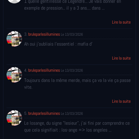
1 quelle gentillesse ce Legendre... Je vais donner en
exemple de pression... il y a 3 ans.... dans ...
Lire la suite
3.
bruleparlesillumines
Le 13/03/2026
Ah oui j'oubliais l'essentiel : mafia d'
Lire la suite
4.
bruleparlesillumines
Le 13/03/2026
Toujours dans la même merde, mais ça va la vie ça passe
vite.
Lire la suite
5.
bruleparlesillumines
Le 13/03/2026
Le losange, du signe "lesieur", j'ai fini par comprendre ce
que cela signifiait : los-ange => los angeles ...