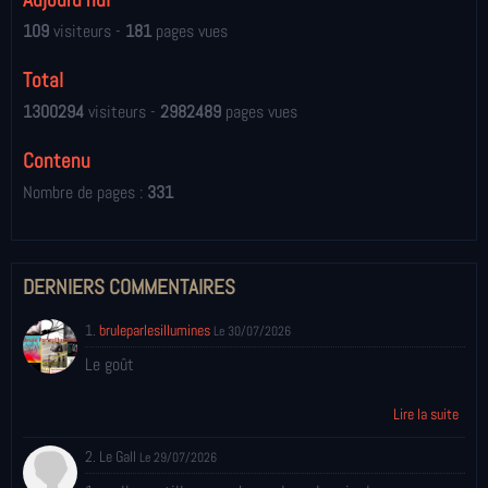
109
visiteurs -
181
pages vues
Total
1300294
visiteurs -
2982489
pages vues
Contenu
Nombre de pages :
331
DERNIERS COMMENTAIRES
1.
bruleparlesillumines
Le 30/07/2026
Le goût
Lire la suite
2. Le Gall
Le 29/07/2026